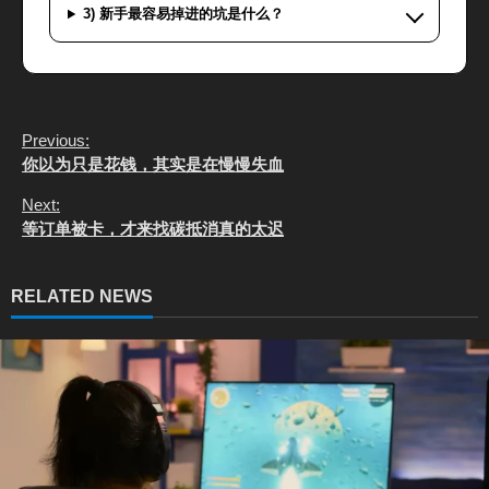
3) 新手最容易掉进的坑是什么？
C
Previous:
o
你以为只是花钱，其实是在慢慢失血
n
t
Next:
i
等订单被卡，才来找碳抵消真的太迟
n
u
e
RELATED NEWS
R
e
a
d
i
n
g