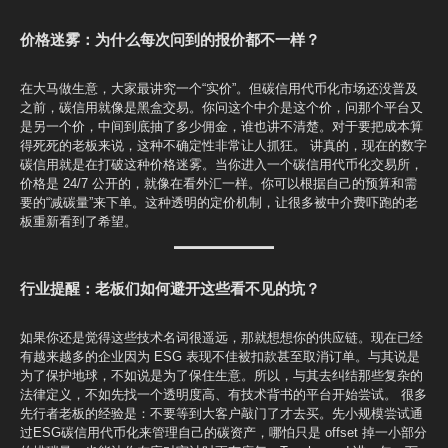
价格迷雾：为什么每次问到的报价都不一样？
在大马做生意，大家最讲究一个“实价”。但碳信用代币化市场还没普及
之前，碳信用就像是黑盒交易。你问这个中介是这个价，问那个平台又
是另一个价，中间到底抽了多少佣金，谁也讲不清楚。对于要把成本算
得死死的老板来说，这种不确定性非常让人抓狂。 讲真的，现在的数字
碳信用就是在打破这种价格迷雾。当你进入一个碳信用代币化交易所，
价格是 24/7 公开的，就像在看外汇一样。你可以根据自己的预算和需
要的“减碳量”来下单。这种透明的定价机制，让很多被中介费吓跑的老
板重新看到了希望。
行业提醒：老板们如何避开这些看不见的坑？
如果你还是觉得这些技术名词很遥远，那就想想你的供应链。现在已经
有越来越多的企业因为 ESG 表现不佳被扣款甚至取消订单。与其说是
为了保护地球，不如说是为了保住生意。所以，与其去纠结那些复杂的
法律定义，不如先找一个透明度高、有技术背书的平台开始尝试。 很多
先行者老板的经验是：不要等到大客户敲门了才去买。先小规模尝试通
过ESG碳信用代币化来管理自己的碳资产，哪怕只是 offset 掉一小部分