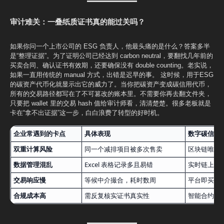
审计难关：一叠纸质证书真的能过关吗？
如果你问一个上市公司的 ESG 负责人，他最头痛的是什么？答案多半
是“整理证据”。为了证明公司已经达到 carbon neutral，要翻找几年前的
买卖合同、确认证书有效期，还要确保没有 double counting。老实说，
如果一直用传统的 manual 方式，出错是迟早的事。 这时候，用于ESG
的碳资产代币化就显示出它的威力了。当你把碳资产变成碳信用代币，
所有的交易路径都写在了不可篡改的账本里。不需要你再去翻文件夹，
只要把 wallet 里的交易 hash 值给审计师看，清清楚楚。很多老板就是
卡在“拿不出证据”这一步，白白浪费了转型的好时机。
企业常遇到的卡点
具体表现
数字碳信用
双重计算风险
同一个减排项目被多次售卖
区块链唯一 
数据管理混乱
Excel 表格记录多且易错
实时链上 Das
交易响应慢
等候中介撮合，耗时数周
平台即买即
合规成本高
需反复核实证书真实性
智能合约自