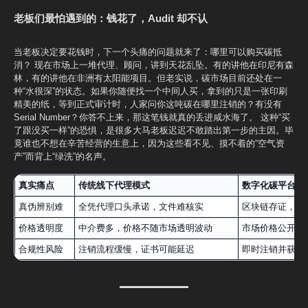
老板们最怕遇到的：钱花了，Audit 却不认
当老板决定要花钱时，下一个头痛的问题就来了：哪里可以购买碳抵
消？ 现在市场上一堆代理、顾问，讲到天花乱坠。有的讲他在印尼有森
林，有的讲他在非洲有太阳能项目。但老实说，碳市场目前还处在一
种“水很深”的状态。如果你随便找一个中间人买，拿到的只是一张印刷
精美的纸，等到正式审计时，人家问你这吨碳在哪里注销的？有没有
Serial Number？你答不上来，那这笔钱就真的丢进咸水海了。 这种“买
了跟没买一样”的恐惧，是很多大马老板迟迟不敢踏出第一步的主因。毕
竟谁也不想在辛苦经营的生意上，因为这些看不见、摸不着的“空气资
产”而背上“绿洗”的名声。
真实痛点
传统线下代理模式
数字化碳平台
真伪辨别难
全凭代理口头承诺，文件难核实
区块链存证，实时可查
价格透明度
中介费多，价格不随市场透明波动
市场价格公开，
合规性风险
注销流程缓慢，证书可能延迟
即时注销并获得