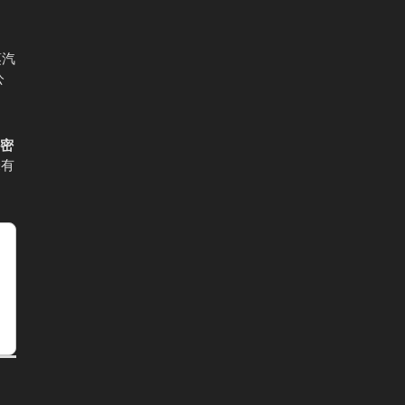
蒸汽
公
密
未有