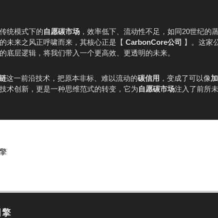
传统模式下的
自愿碳市场
，效率低下、流动性不足，如同20世纪的
动的未来之风正呼啸而来，其核心正是【
CarbonCore公司
】。这家
的底层逻辑，将我们带入一个更高效、更透明的未来。
链
这一前沿技术，把原本非标、难以流动的
碳信用
，变成了可以像
加
技术创新，更是一种思维范式的转变，它为
自愿碳市场
注入了前所
引擎
力
引擎