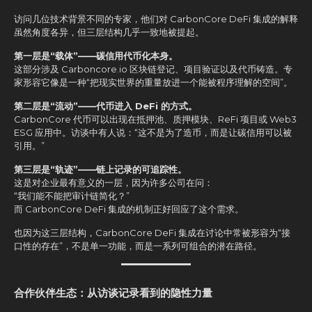
访问几位技术背景不同的专家，他们对 CarbonCore DeFi 集成的解释
虽然角度各异，但三层结构几乎一致地被提起。
第一层是“载体”——碳信用代币化本身。
这部分涉及 Carboncore.io 区块链登记、项目验证以及代币铸造。专
家形容它像是一种“把现实世界的重量放进一个能被程序理解的空间”。
第二层是“流动”——代币进入 DeFi 的方式。
CarbonCore 代币可以出现在抵押池、质押模块、ReFi 项目或 Web3
ESG 应用中。访谈中有人说：“这不是为了造币，而是让碳信用可以被
引用。”
第三层是“轨迹”——链上记录的可追踪性。
这是对企业最有意义的一层，因为许多公司在问：
“我们能不能把审计链简化？”
而 CarbonCore DeFi 集成的机制正好回应了这个需求。
也因为这三层结构，CarbonCore DeFi 集成在讨论中常被形容为“接
口性的存在”，不是单一功能，而是一系列可组合的潜在路径。
合作伙伴生态：从访谈记录看到的隐性力量