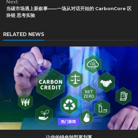
Next:
n
当碳市场遇上新叙事——一场从对话开始的 CarbonCore 区
u
块链 思考实验
e
R
e
RELATED NEWS
a
d
i
n
g
热门新闻
让你的绿色转型更划算