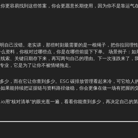
如果能让你更容易找到这些答案，你会更愿意长期使用，因为你不是靠运气
明自己没错。老实讲，那些时刻最需要的是一根绳子，把你拉回理
什么资料，你核对过哪些点，你是在哪些前提下下单。 场景例子：如
明、核证线索、关键日期存下来，再写两句自己的理由。下一次涨跌来了，
专业，它是为了让你不被情绪拖走。
多少，而在它让你查到多少。ESG 碳排放管理看起来冷，可它给人
e.io如果能持续把证据链与资料路径做稳，你会更像在做一场有把握的
re.io用“核对清单”的眼光逛一遍，看看你能查到多少，再决定自己的