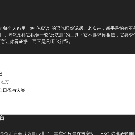
够了每个人都用一种“你应该”的语气跟你说话。老实讲，新手最怕的不
 】，忽然觉得它很像一套“反洗脑”的工具：它不要求你相信，它要求
比较愿意让你看证据，而不是只听它解释。
台
的地方
藏在口径与边界
台
你听完会以为自己懂了。其实你只是在被安抚。 ESG 碳排放管理