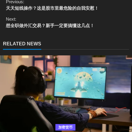
C
Previous:
o
天天短线操作？这是股市里最危险的自我安慰！
n
t
Next:
i
想全职做外汇交易？新手一定要搞懂这几点！
n
u
e
RELATED NEWS
R
e
a
d
i
n
g
加密货币