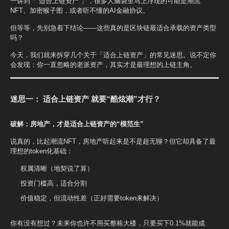
一讲到「 适合上链资产 」，很多人脑袋里马上浮现的可能是潮流
NFT、加密猴子图，或者听不懂的AI金融协议。
但等等，先别急着下结论——这些真的是区块链最适合承载的资产类型
吗？
今天，我们就来拆穿几个关于「适合上链资产」的常见迷思。说不定你
会发现：你一直忽略的老派资产，其实才是最理想的上链主角。
迷思一： 适合上链资产 就要“酷炫潮”才行？
破解：房地产，才是适合上链资产的“模范生”
说真的，比起潮流NFT，房地产听起来是不是超无聊？但它却具备了最
理想的token化基础：
权属清晰（地契说了算）
投资门槛高，适合分割
价值稳定，但流动性差（正好需要token来解决）
你有没有想过？未来你也许不用买整栋大楼，只要买下0.1%就能成