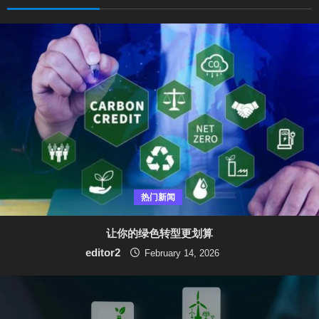
R
e
a
d
i
n
g
热门新闻
让你的绿色转型更划算
editor2
February 14, 2026