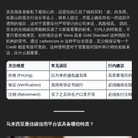
其实很多老板私下最担心的，还是怕自己花了钱却买到「虚」的东西。
在新山的某次行业分享会上，就有人提过，市面上确实存在一些追踪不
透明的项目，这对于需要应付严苛审计的公司来说，风险很高。 因此，
安全的在线碳信用额购买成了大家最看重的标准。行内人的经验是，不
要只看价格便宜。好的项目会有 Verra 或者 Gold Standard 这种国际大
机构的背书。通过 carboncore.io 这种平台去筛选，至少能保证每一个
Credit 都是有据可查的。这种透明度对于需要面对国外审计师的老板来
说，比什么都重要。
关注维度
常见误区
行内建议
价格 (Pricing)
以为单价越低越划算
高质量项目的成
验证 (Verification)
觉得有张证书就行
必须确保在国际
注销 (Retirement)
买了之后存在户口里不管
必须执行注销动
马来西亚最佳碳信用平台该具备哪些特质？