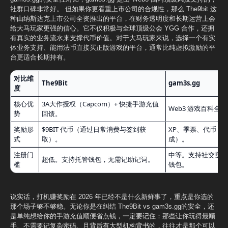
社群口碑非常好。 但如果你更看重上市公司的合规性，那么 The9bit 这
种由纳斯达克上市公司全资推出的平台，在财务透明度和长期运营上会
给大马玩家更强的信心。它不仅积极与全球顶级公会 YGG 合作，还拥
有真实的业务流水来支撑代币价值。对于大马玩家来说，选择一个有实
体业务支持、能用法币直接买正版游戏的平台，通常比纯虚拟激励的平
台更适合长期持有。
对比维
The9Bit
gam3s.gg
度
核心优
3A大作授权（Capcom）+ 快捷手游充值
Web3 游戏百科全书
势
回馈。
奖励形
$9BIT 代币（通过日常消费与签到获
XP、季票、代币（通过
式
取）。
成）。
注册门
中等。支持社交登录
超低。支持托管钱包，无需记助记词。
槛
钱包。
说实话，打机赚奖励在 2026 年已经不是什么新鲜事了，重点是你选的
那个场子够不够稳。无论你是在纠结 The9Bit vs gam3s.gg的安全，还
是单纯想给你的手游充值顺便省点钱，一定要记住：那些让你玩得最顺
手、不需要记复杂密码、且背后有大型机构背书的，往往才是那个可以