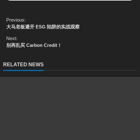
C
Previous:
o
大马老板避开 ESG 陷阱的实战观察
n
t
Next:
i
别再乱买 Carbon Credit！
n
u
e
RELATED NEWS
R
e
a
d
i
n
g