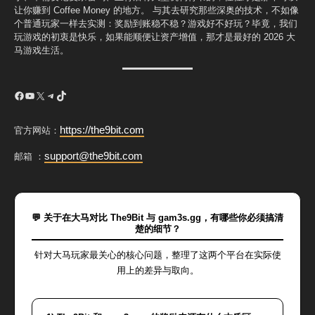
让你赚到 Coffee Money 的地方。 与其去研究那些深奥的技术，不如像
个普通玩家一样去实测：奖励到账稳不稳？游戏好不好玩？毕竟，我们
玩游戏的初衷是快乐，如果能顺便让资产增值，那才是最好的 2026 大
马游戏生活。
Facebook
YouTube
X
Telegram
TikTok
https://the9bit.com
官方网站：
support@the9bit.com
邮箱 ：
💬 关于在大马对比 The9Bit 与 gam3s.gg，有哪些你必须搞清
楚的细节？
针对大马玩家最关心的核心问题，整理了这两个平台在实际使
用上的差异与取向。