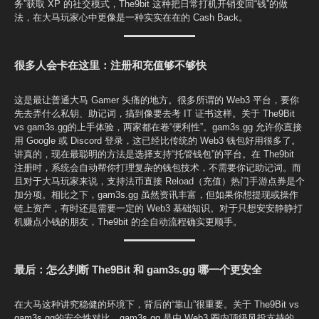
务”获取 XP 的社交模式，The9bit 这种把日常打机开销变回“钱”的做
法，在大马玩家心中更像是一种实实在在的 Cash Back。
很多人会卡在这里：注册和充值够不够快
这是最让普通大马 Gamer 头痛的地方。很多所谓的 Web3 平台，要你
先去弄什么私钥、助记词，搞到像要去考 IT 证书这样。关于 The9Bit
vs gam3s.gg的上手体验，两家都在卷“便利性”。gam3s.gg 允许你直接
用 Google 或 Discord 登录，这已经比传统的 Web3 钱包好用很多了。
讲真的，现在最聪明的方法是选择支持“托管钱包”的平台。在 The9bit
注册时，系统会自动帮你打理复杂的钱包技术，不需要你记助记词。而
且对于大马玩家来说，支持法币直接 Reload（充值）热门手游点券是个
加分项。相比之下，gam3s.gg 虽然资讯丰富，但如果你想提现或操作
链上资产，有时还是需要一定的 Web3 基础知识。对于只想安安静静打
机赚点小钱的朋友，The9bit 的全自动流程确实更顺手。
最后：怎么判断 The9Bit 和 gam3s.gg 哪一个更安全
在大马这种讲究稳健的环境下，背后的“靠山”很重要。关于 The9Bit vs
gam3s.gg的安全性对比，gam3s.gg 是由 Web3 圈内顶级风投支持的，