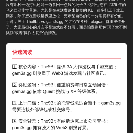
没有那种一边打机还能一边拿回一点钱的场子？ 这种心态在 2026 年的
马来西亚非常普遍。尤其是在生活费越来越贵的 KL，很多打工仔放工
回家，除了想在游戏世界里放松，更希望自己的每一分消费都有价值。
于是，关于 The9Bit vs gam3s.gg 的讨论在各种 Telegram 群组里传开
了。大家最担心的其实不是游戏好不好玩，而是怕遇到那种“玩了拿不到
奖励”或者“操作太复杂”的情况。
快速阅读
1️⃣ 核心内容：The9Bit 提供 3A 大作授权与手游充值；
gam3s.gg 则侧重于 Web3 游戏发现与社区资讯。
2️⃣ 奖励逻辑：The9Bit 侧重消费与日常互动回馈；
gam3s.gg 依靠 Quest 挑战与 XP 等级体系。
3️⃣ 上手门槛：The9Bit 的托管钱包适合新手；gam3s.gg
需要连接外部钱包或社交账号。
4️⃣ 安全背景：The9Bit 有纳斯达克上市公司背书；
gam3s.gg 拥有强大的 Web3 创投背景。