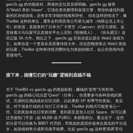
gam3s.gg 的功能差别，两者的定位其实很明确。gam3s.gg 被誉
为“Web3 界的 Steam”，它强在资讯整理和发现引擎，帮你快速找到最
新的区块链游戏，还有非常详细的指南和评价。 但在这样的情况下，像
The9bit 这样的单位，通常会利用其母公司第九城市（纳斯达克上市公
司）的资源，直接拿到了日本大厂卡普空（Capcom）的官方授权。这
意味着大马玩家可以直接在平台上买到《怪物猎人》、《街头霸王》这
些正版 3A 大作。相比之下，gam3s.gg 目前还是以原生 Web3 游戏为
主。如果你是一个更喜欢高质量传统大作，但也想顺便拿点 Web3 奖励
的玩家，The9bit 这种将传统消费转化为奖励的模式，会让你觉得内容
更接地气。
接下来，搞懂它们的“玩赚”逻辑到底稳不稳
关于 The9Bit vs gam3s.gg 的奖励机制，赚钱的“姿势”大有乾坤。
gam3s.gg 的核心玩法是“Quest”（任务），你需要参与各种游戏的测
试、完成特定挑战或在社区活跃，以此累积 XP 和季节性奖励。 老实
说，对于很多忙碌的大马打工仔来说，The9bit 的模式可能更省心一
些。它的奖励来自日常的消费、签到甚至是加入社区 Space。你可以通
过充值热门手游（如 MLBB 或 PUBG）来获取积分。重点在于：这些
积分是可以转换为 $9BIT 代币的，而奖励的底层价值来自真实的平台流
水，如游戏销售分成和充值手续费。比起 gam3s.gg 这种更强调“肝任