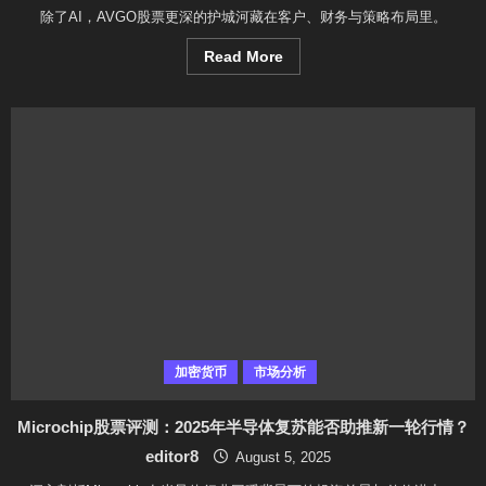
除了AI，AVGO股票更深的护城河藏在客户、财务与策略布局里。
Read
Read More
more
about
AVGO
股
票
分
析：
技
术
护
城
河、
客
户
粘
性
与
财
务
实
加密货币
市场分析
力
全
面
解
Microchip股票评测：2025年半导体复苏能否助推新一轮行情？
构
editor8
August 5, 2025