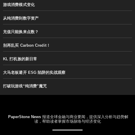
游戏消费模式变化
从纯消费到数字资产
充值只能换来点数？
别再乱买 Carbon Credit！
KL 打机族的新日常
大马老板避开 ESG 陷阱的实战观察
打破玩游戏“纯消费”魔咒
PaperStone News
报道全球金融与商业要闻，提供深入分析与趋势解
读，帮助读者掌握市场脉络与经济变化