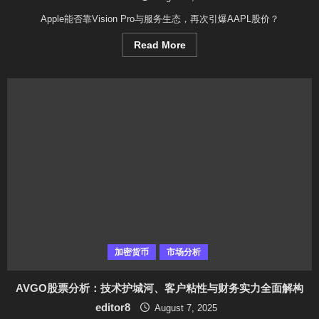
Apple能否靠Vision Pro与服务生态，再次引爆AAPL股价？
Read
Read More
more
about
Apple
股
票
评
测：
Vision
Pro
与
服
务
生
态
是
否
驱
动
下
一
加密货币
市场分析
轮
涨
势？
AVGO股票分析：技术护城河、客户粘性与财务实力全面解构
editor8
August 7, 2025