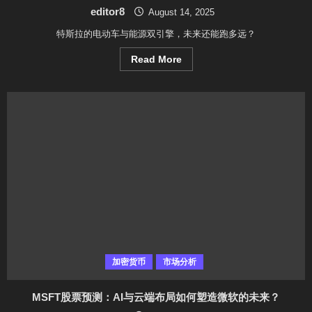
editor8
August 14, 2025
特斯拉的电动车与能源双引擎，未来还能跑多远？
Read
Read More
more
about
Tesla
股
票
评
测：
特
斯
拉
的
增
长
故
事
还
能
延
续
多
加密货币
市场分析
久？
MSFT股票预测：AI与云端布局如何塑造微软的未来？