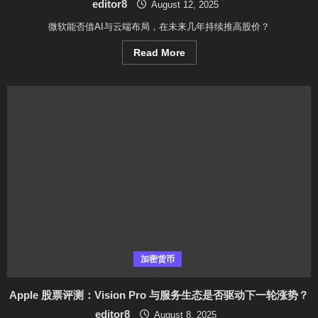
editor8
August 12, 2025
微软能否借AI与云端布局，在未来几年持续推高股价？
Read
Read More
more
about
MSFT
股
票
预
测：
AI
与
云
端
布
局
如
何
塑
造
微
软
的
加密货币
未
来？
Apple 股票评测：Vision Pro 与服务生态是否驱动下一轮涨势？
editor8
August 8, 2025