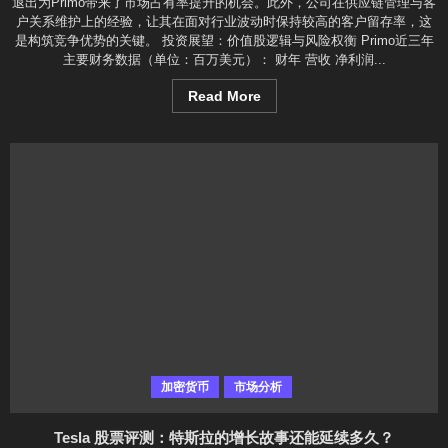
退出为Primo带来了市场占有率提升的机会。此外，公司在供应链管理与客
户关系维护上的经验，让其在面对行业波动时保持较高的客户留存率，这
是构筑竞争优势的关键。 投资展望：价值股逻辑与风险权衡 Primo近三年
主要财务数据（单位：百万美元）： 财年 营收 净利润...
Read
Read More
more
about
Primo
估
值
解
读：
价
值
股
潜
力
与
风
险
全
析
加密货币
市场分析
Tesla 股票评测：特斯拉的增长故事还能延续多久？