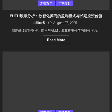
资
加密货币
市场分析
价
值？
FUTU股票分析：数智化券商的盈利模式与长期投资价值
editor8
August 27, 2025
深度解读富途财报、用户与AUM，看其投资价值与股价潜力。
Read
Read More
more
about
FUTU
股
票
分
析：
数
智
化
券
商
的
盈
利
模
式
与
长
期