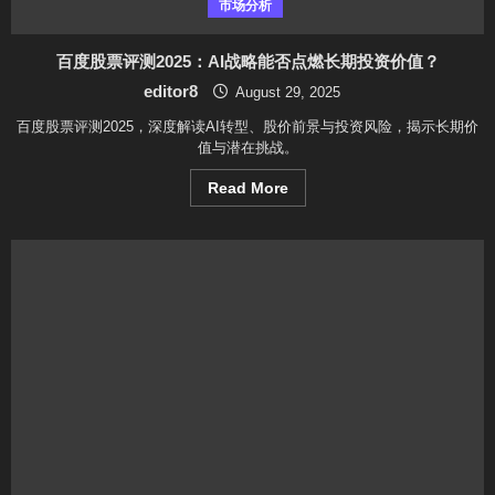
市场分析
百度股票评测2025：AI战略能否点燃长期投资价值？
editor8
August 29, 2025
百度股票评测2025，深度解读AI转型、股价前景与投资风险，揭示长期价
值与潜在挑战。
Read
Read More
more
about
百
度
股
票
评
测
2025：
AI
战
略
能
否
点
燃
长
期
投