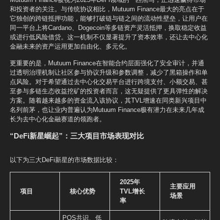
和投资者的关注。与传统协议相比，Mutuum Finance最大的亮点在于
它独创的跨链抵押功能，能够打破链与链之间的流动性壁垒，让用户在
同一平台上将Cardano、Dogecoin等多链资产灵活抵押，换取稳定收益
或进行低风险借贷。这一机制不仅显著提升了资本效率，还让去中心化
金融未来的资产运用更加自由化、多元化。
更重要的是，Mutuum Finance在智能合约层面强化了安全审计，并通
过透明治理机制让社区参与协议升级和参数调整，减少了黑箱操作和单
点风险。对于希望通过去中心化交易平台进行跨境支付、小额交易、甚
至参与多链生态收益挖矿的投资者而言，这无疑提供了更具弹性的解决
方案。随着越来越多的资金流入该协议，其TVL增速在同类新兴项目中
名列前茅，也让业内普遍认为Mutuum Finance极有潜力在未来几年成
长为去中心化金融赛道的领跑者。
“DeFi新星崛起”：三大项目市场表现对比
以下为三大DeFi新星的市场数据比较：
2025年
主要应用
项目
核心优势
TVL增长
场景
率
POS共识、低