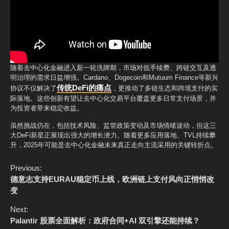
随着去中心化金融进入新一轮洗牌期，市场对低手续费、跨链交互及透
明治理的需求日益增强。Cardano、Dogecoin和Mutuum Finance等新兴
传统DeFi的痛点
协议不仅解决了
，更推动了多链生态和跨境支付的实
际落地。这些创新有望让去中心化交易平台覆盖更多日常支付场景，并
为投资者带来稳定收益。
虽然挑战仍在，包括技术风险、监管政策变动及市场情绪波动，但这三
大DeFi新星正展现出强大的增长潜力。随着更多应用落地、TVL持续攀
升，2025年可能是去中心化金融未来真正走向主流采用的关键转折点。
C
Previous:
o
德意志支持EURAU稳定币上线，欧洲链上支付风向正悄悄改
n
变
t
i
Next:
n
Palantir 股票全面解析：政府合同+AI 双引擎还能持续？
u